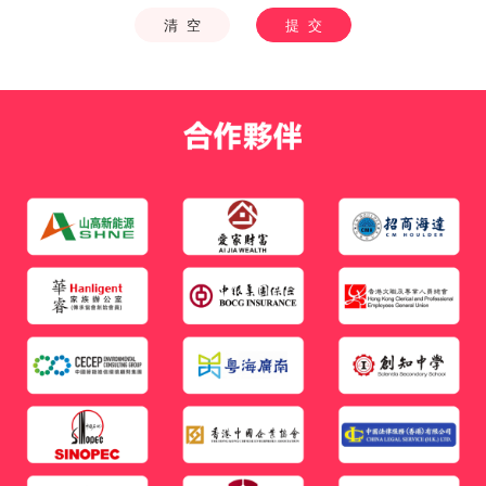
清 空
提 交